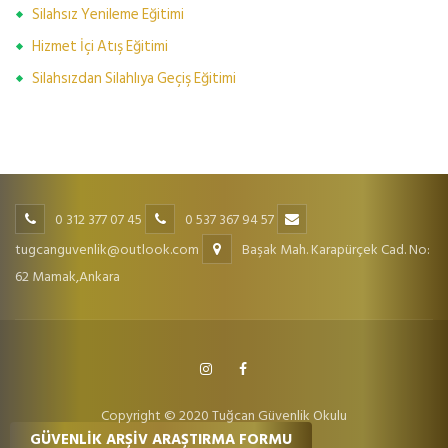
Silahsız Yenileme Eğitimi
Hizmet İçi Atış Eğitimi
Silahsızdan Silahlıya Geçiş Eğitimi
0 312 377 07 45
0 537 367 94 57
tugcanguvenlik@outlook.com
Başak Mah. Karapürçek Cad. No:
62 Mamak,Ankara
Copyright © 2020 Tuğcan Güvenlik Okulu
GÜVENLİK ARŞİV ARAŞTIRMA FORMU