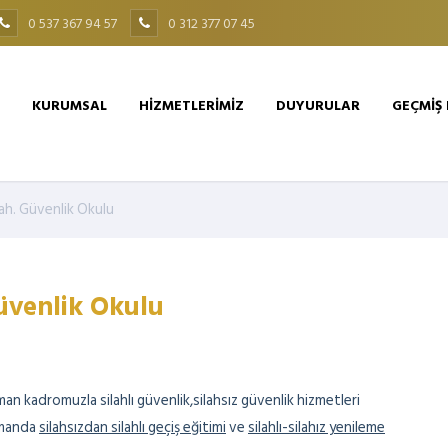
0 537 367 94 57
0 312 377 07 45
KURUMSAL
HİZMETLERİMİZ
DUYURULAR
GEÇMİŞ
ah. Güvenlik Okulu
üvenlik Okulu
man kadromuzla silahlı güvenlik,silahsız güvenlik hizmetleri
amanda
silahsızdan silahlı geçiş eğitimi
ve
silahlı-silahız yenileme