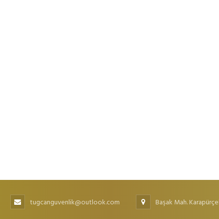
tugcanguvenlik@outlook.com
Başak Mah. Karapürçe