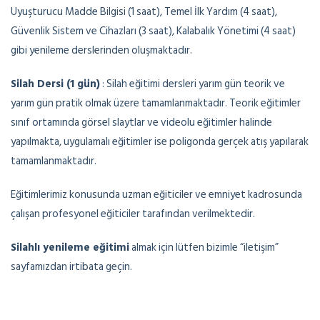
Uyuşturucu Madde Bilgisi (1 saat), Temel İlk Yardım (4 saat),
Güvenlik Sistem ve Cihazları (3 saat), Kalabalık Yönetimi (4 saat)
gibi yenileme derslerinden oluşmaktadır.
Silah Dersi (1 gün)
: Silah eğitimi dersleri yarım gün teorik ve
yarım gün pratik olmak üzere tamamlanmaktadır. Teorik eğitimler
sınıf ortamında görsel slaytlar ve videolu eğitimler halinde
yapılmakta, uygulamalı eğitimler ise poligonda gerçek atış yapılarak
tamamlanmaktadır.
Eğitimlerimiz konusunda uzman eğiticiler ve emniyet kadrosunda
çalışan profesyonel eğiticiler tarafından verilmektedir.
Silahlı yenileme eğitimi
almak için lütfen bizimle “iletişim”
sayfamızdan irtibata geçin.
Mamak Güvenlik Okulu
Mamak Silahlı Güvenlik
Mamak Silahsız Güvenlik
Mamak Güvenlik Silah Farkı
Mamak Özel Güvenlik Kursu
Altındağ Güvenlik Okulu
Altındağ Silahlı Güvenlik
Altındağ Silahsız Güvenlik
Altındağ Güvenlik Silah Farkı
Altındağ Özel Güvenlik Kursu
Karapürçek Güvenlik Okulu
Karapürçek Silahlı Güvenlik
Karapürçek Silahsız Güvenlik
Karapürçek Güvenlik Silah Farkı
Karapürçek Özel Güvenlik Kursu
Ekin Güvenlik Okulu
Ekin Silahlı Güvenlik
Ekin Silahsız Güvenlik
Ekin Güvenlik Silah Farkı
Ekin Özel Güvenlik Kursu
Başak Güvenlik Okulu
Başak Silahlı Güvenlik
Başak Silahsız Güvenlik
Başak Güvenlik Silah Farkı
Başak Özel Güvenlik Kursu