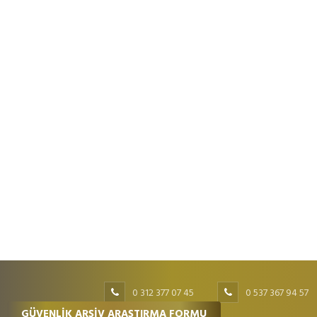
0 312 377 07 45
0 537 367 94 57
GÜVENLİK ARŞİV ARAŞTIRMA FORMU