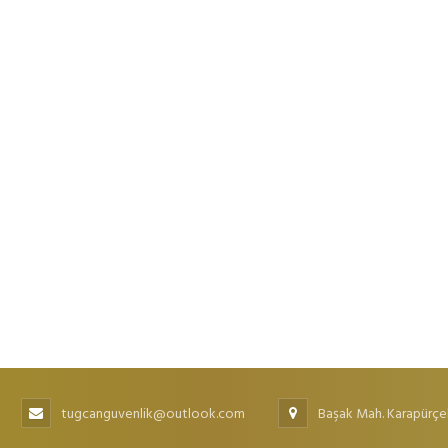
tugcanguvenlik@outlook.com
Başak Mah. Karapürçe