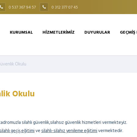
0 537 367 94 57
0 312 377 07 45
KURUMSAL
HİZMETLERİMİZ
DUYURULAR
GEÇMİŞ
üvenlik Okulu
lik Okulu
adromuzla silahlı güvenlik,silahsız güvenlik hizmetleri vermekteyiz.
ilahlı geçiş eğitimi
ve
silahlı-silahız yenileme eğitimi
vermektedir.