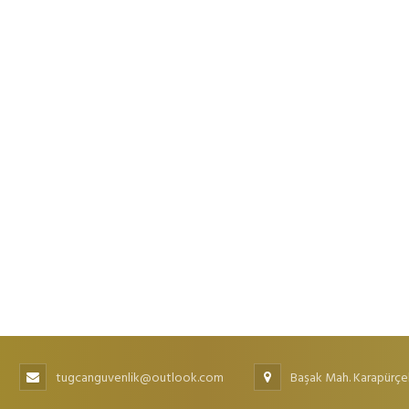
tugcanguvenlik@outlook.com
Başak Mah. Karapürçe