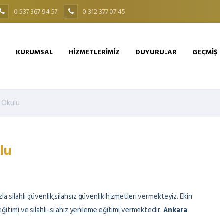
0 537 367 94 57
0 312 377 07 45
KURUMSAL
HİZMETLERİMİZ
DUYURULAR
GEÇMİŞ
k Okulu
lu
 silahlı güvenlik,silahsız güvenlik hizmetleri vermekteyiz. Ekin
eğitimi
ve
silahlı-silahız yenileme eğitimi
vermektedir.
Ankara