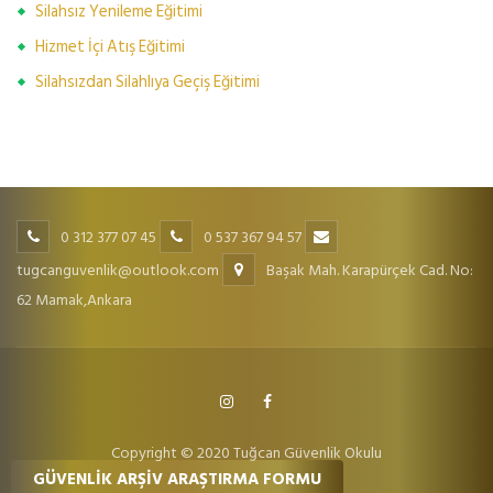
Silahsız Yenileme Eğitimi
Hizmet İçi Atış Eğitimi
Silahsızdan Silahlıya Geçiş Eğitimi
0 312 377 07 45
0 537 367 94 57
tugcanguvenlik@outlook.com
Başak Mah. Karapürçek Cad. No:
62 Mamak,Ankara
Copyright © 2020 Tuğcan Güvenlik Okulu
GÜVENLİK ARŞİV ARAŞTIRMA FORMU