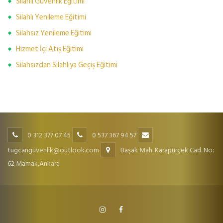
Silahlı Güvenlik Eğitimi
Silahlı Yenileme Eğitimi
Silahsız Yenileme Eğitimi
Hizmet İçi Atış Eğitimi
Silahsızdan Silahlıya Geçiş Eğitimi
0 312 377 07 45
0 537 367 94 57
tugcanguvenlik@outlook.com
Başak Mah. Karapürçek Cad. No:
62 Mamak,Ankara