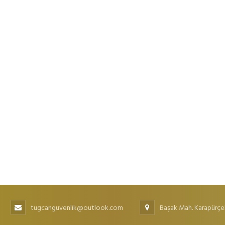
tugcanguvenlik@outlook.com
Başak Mah. Karapürçe