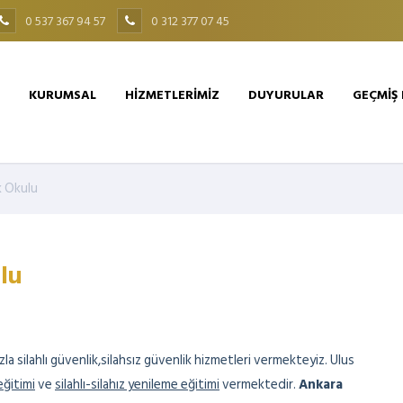
0 537 367 94 57
0 312 377 07 45
KURUMSAL
HİZMETLERİMİZ
DUYURULAR
GEÇMİŞ
k Okulu
lu
a silahlı güvenlik,silahsız güvenlik hizmetleri vermekteyiz. Ulus
eğitimi
ve
silahlı-silahız yenileme eğitimi
vermektedir.
Ankara