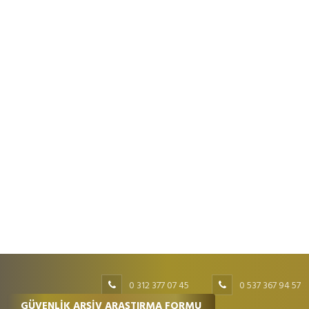
0 312 377 07 45
0 537 367 94 57
GÜVENLİK ARŞİV ARAŞTIRMA FORMU